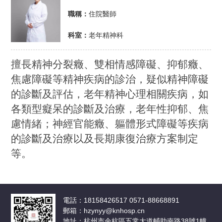
職稱：
住院醫師
科室：
老年精神科
擅長精神分裂癥、雙相情感障礙、抑郁癥、
焦慮障礙等精神疾病的診治，疑似精神障礙
的診斷及評估，老年精神心理相關疾病，如
各類型癡呆的診斷及治療，老年性抑郁、焦
慮情緒；神經官能癥、軀體形式障礙等疾病
的診斷及治療以及長期康復治療方案制定
等。
電話：18158426517 0571-88668891
郵箱：hzynyy@knhosp.cn
地址：杭州市余杭區五常大道輔助南路38號1幢